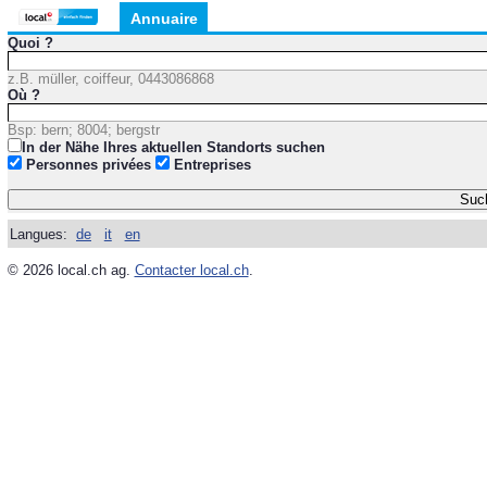
Annuaire
Quoi ?
z.B. müller, coiffeur, 0443086868
Où ?
Bsp: bern; 8004; bergstr
In der Nähe Ihres aktuellen Standorts suchen
Personnes privées
Entreprises
Langues:
de
it
en
© 2026 local.ch ag.
Contacter local.ch
.